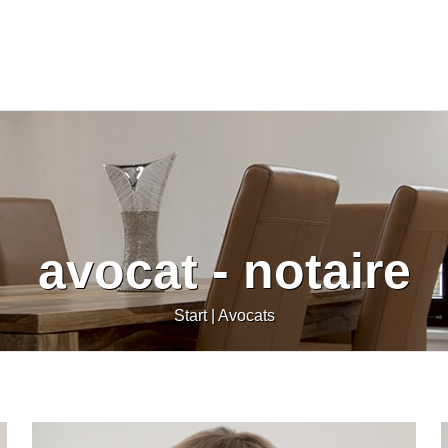
avocat - notaire
Start
|
Avocats