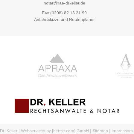
notar@rae-drkeller.de
Fax (0208) 82 13 21 99
Anfahrtskizze und Routenplaner
r. Keller
|
Webservices by [bense.com] GmbH
|
Sitemap
|
Impressum